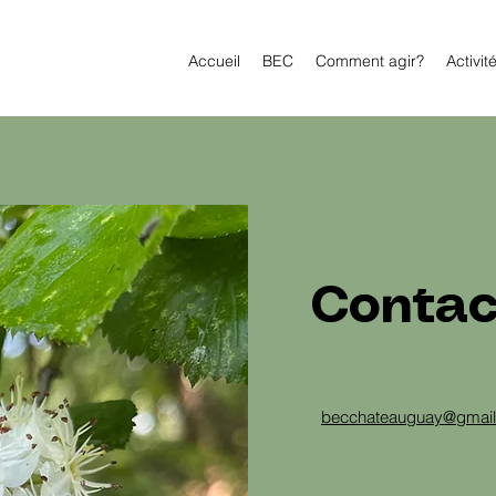
Accueil
BEC
Comment agir?
Activit
Contac
becchateauguay@gmai